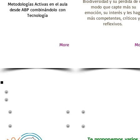
Biodiversidad y su pérdida de
Metodologías Activas en el aula
modo que capte más su
desde ABP combinándolo con
emoción, su interés y les ha
Tecnología
más competentes, críticos y
reflexivos.
More
Mo
RETO: Y si.... Convertimos todos los días
Su
Día Internacional de
la Biodiversidad
Te proponemos varios p