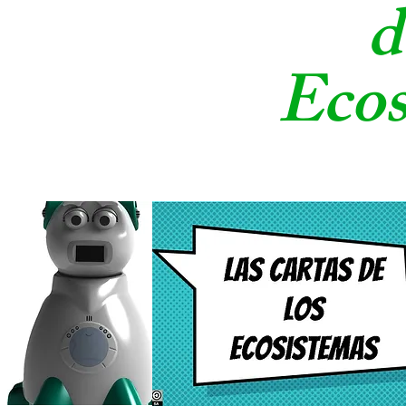
d
Ecos